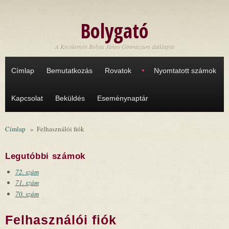
Ugrás a tartalomra
Bolygató
A Kecskeméti Bolyai János Gimnázium diáklapja
Címlap
Bemutatkozás
Rovatok
Nyomtatott számok
Kapcsolat
Beküldés
Eseménynaptár
Címlap
»
Felhasználói fiók
Legutóbbi számok
72. szám
71. szám
70. szám
Felhasználói fiók