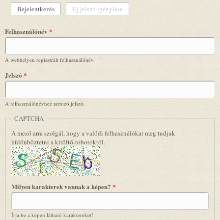
Bejelentkezés
(aktív fül)
Új jelszó igénylése
Elsődleges fülek
Felhasználónév
*
A webhelyen regisztrált felhasználónév.
Jelszó
*
A felhasználónévhez tartozó jelszó.
CAPTCHA
A mező arra szolgál, hogy a valódi felhasználókat meg tudjuk
különböztetni a kitöltő-robotoktól.
Milyen karakterek vannak a képen?
*
Írja be a képen látható karaktereket!