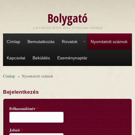
Ugrás a tartalomra
Bolygató
A Kecskeméti Bolyai János Gimnázium diáklapja
Címlap
Bemutatkozás
Rovatok
Nyomtatott számok
Kapcsolat
Beküldés
Eseménynaptár
Címlap
»
Nyomtatott számok
Bejelentkezés
Felhasználónév
*
Jelszó
*