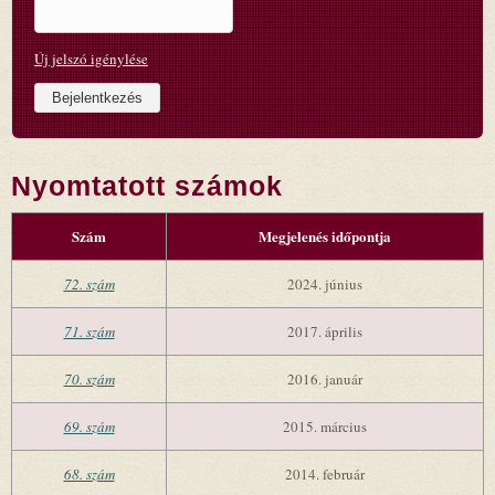
Új jelszó igénylése
Nyomtatott számok
Szám
Megjelenés időpontja
72. szám
2024. június
71. szám
2017. április
70. szám
2016. január
69. szám
2015. március
68. szám
2014. február