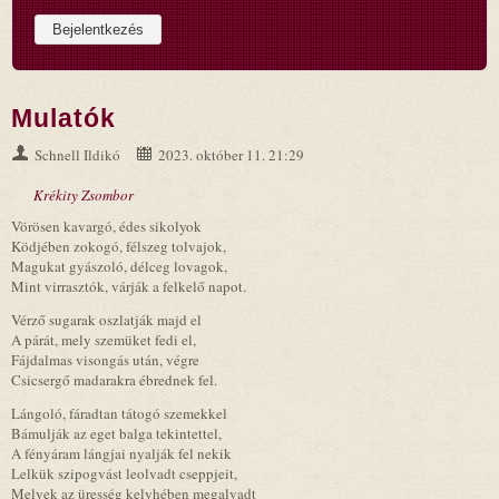
Mulatók
Schnell Ildikó
2023. október 11. 21:29
Krékity Zsombor
Vörösen kavargó, édes sikolyok
Ködjében zokogó, félszeg tolvajok,
Magukat gyászoló, délceg lovagok,
Mint virrasztók, várják a felkelő napot.
Vérző sugarak oszlatják majd el
A párát, mely szemüket fedi el,
Fájdalmas visongás után, végre
Csicsergő madarakra ébrednek fel.
Lángoló, fáradtan tátogó szemekkel
Bámulják az eget balga tekintettel,
A fényáram lángjai nyalják fel nekik
Lelkük szipogvást leolvadt cseppjeit,
Melyek az üresség kelyhében megalvadt