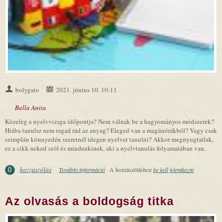
bolygato
2021. június 10. 10:11
Balla Anita
Közeleg a nyelvvizsga időpontja? Nem válnak be a hagyományos módszerek?
Hiába tanulsz nem ragad rád az anyag? Eleged van a magánórákból? Vagy csak
szimplán könnyedén szeretnél idegen nyelvet tanulni? Akkor megnyugtatlak,
ez a cikk neked szól és mindenkinek, aki a nyelvtanulás folyamatában van.
hozzászólás
További információ
Nyelvtanulás másképp: így sajátítsd el az idegen
A hozzászóláshoz
be kell jelentkezni
0
nyelveket! tartalommal kapcsolatosan
Az olvasás a boldogság titka