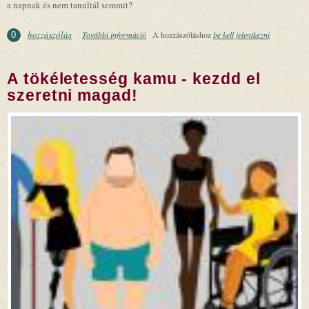
a napnak és nem tanultál semmit?
hozzászólás
További információ
A motiváltság titka - Így tanulj hatékonyan!
A hozzászóláshoz
be kell jelentkezni
0
tartalommal kapcsolatosan
A tökéletesség kamu - kezdd el
szeretni magad!