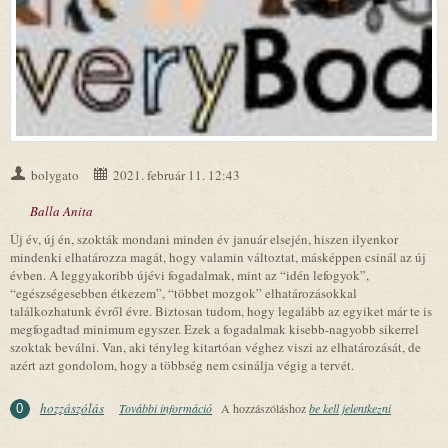
bolygato
2021. február 11. 12:43
Balla Anita
Új év, új én, szokták mondani minden év január elsején, hiszen ilyenkor
mindenki elhatározza magát, hogy valamin változtat, másképpen csinál az új
évben. A leggyakoribb újévi fogadalmak, mint az “idén lefogyok”,
“egészségesebben étkezem”, “többet mozgok” elhatározásokkal
találkozhatunk évről évre. Biztosan tudom, hogy legalább az egyiket már te is
megfogadtad minimum egyszer. Ezek a fogadalmak kisebb-nagyobb sikerrel
szoktak beválni. Van, aki tényleg kitartóan véghez viszi az elhatározását, de
azért azt gondolom, hogy a többség nem csinálja végig a tervét.
hozzászólás
További információ
A tökéletesség kamu - kezdd el szeretni magad!
A hozzászóláshoz
be kell jelentkezni
0
tartalommal kapcsolatosan