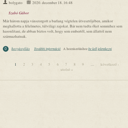
bolygato
2020. december 18. 16:48
Szabó Gábor
Már három napja vánszorgott a barlang végtelen útvesztőjében, amikor
meghallotta a félelmetes, túlvilági zajokat. Bár nem tudta őket semmihez sem
hasonlítani, de abban biztos volt, hogy sem embertől, sem állattól nem
származhatnak.
hozzászólás
További információ
A hit ereje (pesszimista mese örök optimistáknak)
A hozzászóláshoz
be kell jelentkezni
0
tartalommal kapcsolatosan
1
2
3
4
5
6
7
8
9
…
következő ›
utolsó »
Oldalak