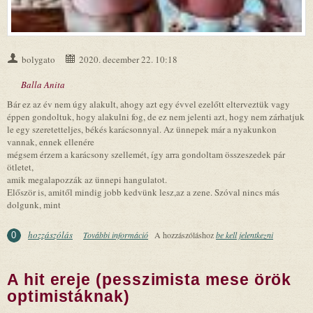
bolygato
2020. december 22. 10:18
Balla Anita
Bár ez az év nem úgy alakult, ahogy azt egy évvel ezelőtt elterveztük vagy
éppen gondoltuk, hogy alakulni fog, de ez nem jelenti azt, hogy nem zárhatjuk
le egy szeretetteljes, békés karácsonnyal. Az ünnepek már a nyakunkon
vannak, ennek ellenére
mégsem érzem a karácsony szellemét, így arra gondoltam összeszedek pár
ötletet,
amik megalapozzák az ünnepi hangulatot.
Először is, amitől mindig jobb kedvünk lesz,az a zene. Szóval nincs más
dolgunk, mint
hozzászólás
További információ
Hozd ki a legtöbbet az idei karácsonyból!
A hozzászóláshoz
be kell jelentkezni
0
tartalommal kapcsolatosan
A hit ereje (pesszimista mese örök
optimistáknak)