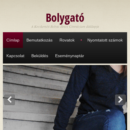
Ugrás a tartalomra
Bolygató
A Kecskeméti Bolyai János Gimnázium diáklapja
Címlap
Bemutatkozás
Rovatok
Nyomtatott számok
Kapcsolat
Beküldés
Eseménynaptár
<
>