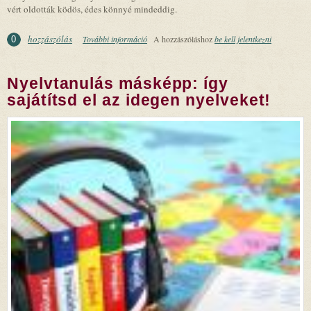
vért oldották ködös, édes könnyé mindeddig.
hozzászólás
További információ
Mulatók tartalommal kapcsolatosan
A hozzászóláshoz
be kell jelentkezni
0
Nyelvtanulás másképp: így
sajátítsd el az idegen nyelveket!