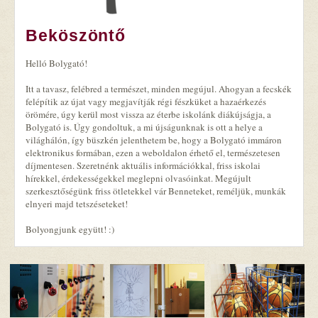
Beköszöntő
Helló Bolygató!
Itt a tavasz, felébred a természet, minden megújul. Ahogyan a fecskék
felépítik az újat vagy megjavítják régi fészküket a hazaérkezés
örömére, úgy kerül most vissza az éterbe iskolánk diákújságja, a
Bolygató is. Úgy gondoltuk, a mi újságunknak is ott a helye a
világhálón, így büszkén jelenthetem be, hogy a Bolygató immáron
elektronikus formában, ezen a weboldalon érhető el, természetesen
díjmentesen. Szeretnénk aktuális információkkal, friss iskolai
hírekkel, érdekességekkel meglepni olvasóinkat. Megújult
szerkesztőségünk friss ötletekkel vár Benneteket, reméljük, munkák
elnyeri majd tetszéseteket!
Bolyongjunk együtt! :)