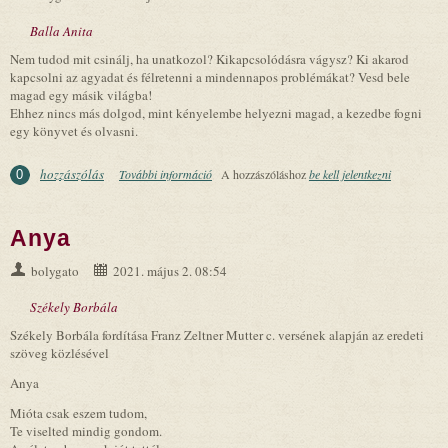
Balla Anita
Nem tudod mit csinálj, ha unatkozol? Kikapcsolódásra vágysz? Ki akarod
kapcsolni az agyadat és félretenni a mindennapos problémákat? Vesd bele
magad egy másik világba!
Ehhez nincs más dolgod, mint kényelembe helyezni magad, a kezedbe fogni
egy könyvet és olvasni.
hozzászólás
További információ
Az olvasás a boldogság titka tartalommal
A hozzászóláshoz
be kell jelentkezni
0
kapcsolatosan
Anya
bolygato
2021. május 2. 08:54
Székely Borbála
Székely Borbála fordítása Franz Zeltner Mutter c. versének alapján az eredeti
szöveg közlésével
Anya
Mióta csak eszem tudom,
Te viselted mindig gondom.