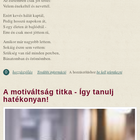
Az életemben csak jót tettél:
Velem énekeltél és nevettél.
Ezért kevés hálát kaptál,
Pedig hosszú napokon át,
S egy életen át bajlódtál -
Erre én csak most jöttem rá,
Amikor már nagyobb lettem.
Sokáig észre sem vettem:
Szükség van rád minden percben,
Bánatomban és örömömben.
hozzászólás
További információ
Anya tartalommal kapcsolatosan
A hozzászóláshoz
be kell jelentkezni
0
A motiváltság titka - Így tanulj
hatékonyan!