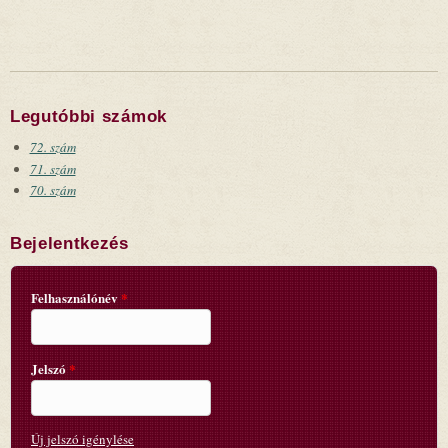
Legutóbbi számok
72. szám
71. szám
70. szám
Bejelentkezés
Felhasználónév
*
Jelszó
*
Új jelszó igénylése