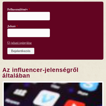
Felhasználónév
*
Jelszó
*
Új jelszó igénylése
Az influencer-jelenségről
általában