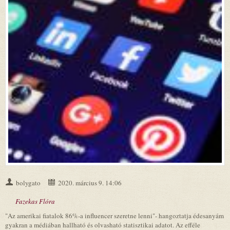
bolygato
2020. március 9. 14:06
Fazekas Flóra
"Az amerikai fiatalok 86%-a influencer szeretne lenni"- hangoztatja édesanyám
gyakran a médiában hallható és olvasható statisztikai adatot. Az efféle