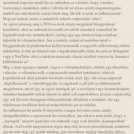
mondatok kapcsán merül fel az emberben az a kérdés, hogy a rendes,
tisztességes munkákat, mikor váltotta fel az olyan szintű magamutogatás,
amiből ma már fiatalok százai élnek meg. De kik is azok az influenszerek?
Hogyan tudnak szinte a semmiből, tehetős emberekké válni?
Az egész jelenség még a 2010-es évek elején megjelenő bloggolással
kezdődött, ahol az emberek hosszabb-rövidebb írásokkal számoltak be
legújabb kedvenc termékeikről, esetleg egy-egy témával kapcsolatban
fejtették ki véleményüket. Ám a csekély számú olvasótábor miatt a
bloggereknek új platformokat kellett keresniük a nagyobb célközönség elérése
érdekében, és hát mi lehetett erre a legalkalmasabb oldal, ha nem az Instagram
vagy a YouTube, ahol a tartalom nemcsak a hazai nézőket vonzza be, hanem a
külföldieket is?
Míg a séma ugyanaz maradt, vagyis a véleménykifejtés, történt egy drasztikus
változás: a véleményezők a szponzorált terméket tartalmazó videó-és
képfeltöltések által jelentős bevételre tettek szert. Így vált olyan népszerű
„foglalkozássá” a videobloggolás. A cégeknek is jól jött az influenszerek
megjelenése, mivel így az egyes iparágak (pl. a textilipar vagy kozmetikaipar)
termékei hamarabb tudtak eljutni az adott célcsoportokhoz, hiszen csupán elég
egy sok követős Instagram-felhasználónak elküldeni a terméket, aki egy
tökéletesen beállított fotóval tudja hirdetni azt az oldalán.
Az influenszer lét másik fő tényezője a magas követési szám, amely
elengedhetetlen a szponzorok bevonzásához, ám sokszor nem tudni, hogy a
„rajongók” mögött igazi hús-vér emberek vagy csak kitalált „kamuprofilok”
állnak. A követők megszerzése régen még elég hosszú procedúrának számított,
ám ma már elég egy trendi ruhában, pár másodperc erejéig táncikálni ahhoz,