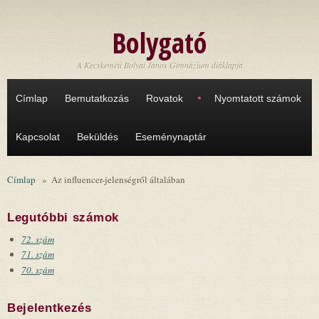
Ugrás a tartalomra
Bolygató
A Kecskeméti Bolyai János Gimnázium diáklapja
Címlap
Bemutatkozás
Rovatok
Nyomtatott számok
Kapcsolat
Beküldés
Eseménynaptár
Címlap
»
Az influencer-jelenségről általában
Legutóbbi számok
72. szám
71. szám
70. szám
Bejelentkezés