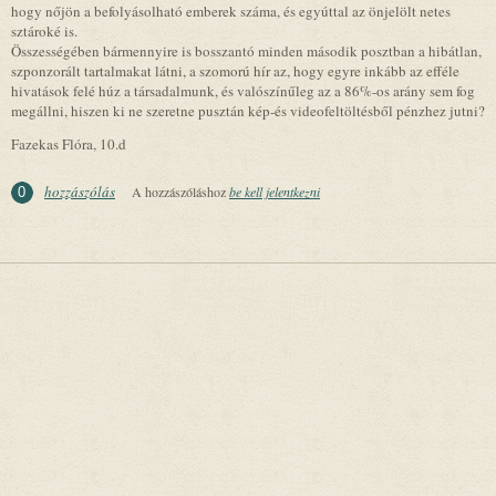
hogy nőjön a befolyásolható emberek száma, és egyúttal az önjelölt netes
sztároké is.
Összességében bármennyire is bosszantó minden második posztban a hibátlan,
szponzorált tartalmakat látni, a szomorú hír az, hogy egyre inkább az efféle
hivatások felé húz a társadalmunk, és valószínűleg az a 86%-os arány sem fog
megállni, hiszen ki ne szeretne pusztán kép-és videofeltöltésből pénzhez jutni?
Fazekas Flóra, 10.d
hozzászólás
A hozzászóláshoz
be kell jelentkezni
0