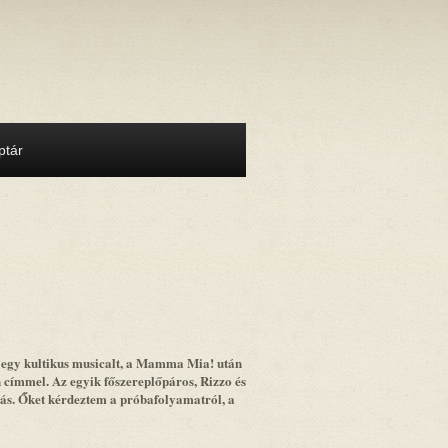
tár
t egy kultikus musicalt, a Mamma Mia! után
 címmel. Az egyik főszereplőpáros, Rizzo és
ás. Őket kérdeztem a próbafolyamatról, a