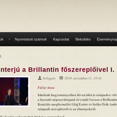
ok
Nyomtatott számok
Kapcsolat
Beküldés
Eseménynap
I.
Interjú a Brillantin főszereplőivel I.
bolygato
2019. november 11. 15:41
Fülöp Anna
Iskolánk hagyományaihoz híven idén is színpadra vit
a hasonló népszerűségnek örvendő Grease-t Brillantin
Kenickie megformálói Glaj Eszter és Szőke-Tóth Andr
színpadi szereplésről és az élményekről.
i alapján választottak titeket a szerepekre?