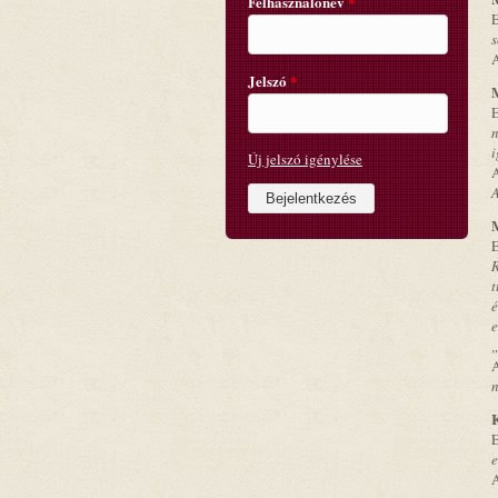
Felhasználónév
*
E
s
Jelszó
*
M
E
n
i
Új jelszó igénylése
A
M
E
R
t
é
e
„
n
K
E
e