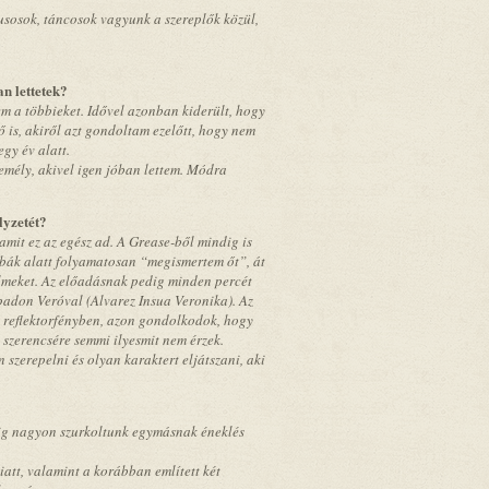
usosok, táncosok vagyunk a szereplők közül,
an lettetek?
em a többieket. Idővel azonban kiderült, hogy
is, akiről azt gondoltam ezelőtt, hogy nem
gy év alatt.
zemély, akivel igen jóban lettem. Módra
lyzetét?
 amit ez az egész ad. A Grease-ből mindig is
óbák alatt folyamatosan “megismertem őt”, át
zelmeket. Az előadásnak pedig minden percét
npadon Veróval (Alvarez Insua Veronika). Az
k reflektorfényben, azon gondolkodok, hogy
 szerencsére semmi ilyesmit nem érzek.
zerepelni és olyan karaktert eljátszani, aki
dig nagyon szurkoltunk egymásnak éneklés
att, valamint a korábban említett két