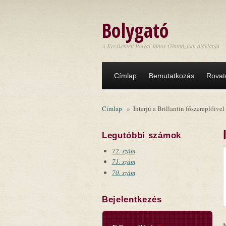
Ugrás a tartalomra
Bolygató
A Kecskeméti Bolyai János Gimnázium diáklapja
Címlap
Bemutatkozás
Rovat
Címlap
»
Interjú a Brillantin főszereplőivel 
Legutóbbi számok
72. szám
71. szám
70. szám
Bejelentkezés
M