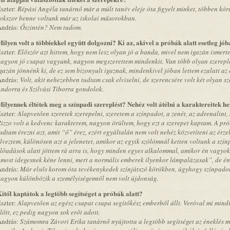
szter:
Répási Angéla tanárnő már a múlt tanév eleje óta figyelt minket, többen kór
okszor benne voltunk már az iskolai műsorokban.
András:
Őszintén? Nem tudom.
ilyen volt a többiekkel együtt dolgozni? Ki az, akivel a próbák alatt esetleg jób
szter:
Először azt hittem, hogy nem lesz olyan jó a banda, mivel nem igazán ismert
agyon jó csapat vagyunk, nagyon megszerettem mindenkit. Van több olyan szereplő 
gazán jönnénk ki, de ez sem bizonyult igaznak, mindenkivel jóban lettem ezalatt az e
András:
Volt, akit nehezebben tudtam csak elviselni, de szerencsére volt két olyan s
ndorra és Szilvási Tiborra gondolok.
ilyennek éltétek meg a színpadi szereplést? Nehéz volt átélni a karaktereitek he
szter:
Alapvetően szeretek szerepelni, szeretem a színpadot, a zenét, az adrenalint,
izzo volt a kedvenc karakterem, nagyon örültem, hogy ezt a szerepet kaptam. A pr
udtam érezni azt, amit “ő” érez, ezért egyáltalán nem volt nehéz közvetíteni az ér
lveztem, különösen azt a jelenetet, amikor az egyik szólómnál ketten voltunk a szí
lőadások alatt jöttem rá arra is, hogy minden egyes alkalommal, amikor én vagyo
most idegesnek kéne lenni, mert a normális emberek ilyenkor lámpalázasak”, de én
András:
Már elsős korom óta tevékenykedek színjátszó körökben, úgyhogy színpadon s
agyon különbözik a személyiségemtől nem volt újdonság.
itől kaptátok a legtöbb segítséget a próbák alatt?
szter:
Alapvetően az egész csapat csupa segítőkész emberből állt. Veróval mi min
lőtt, ez pedig nagyon sok erőt adott.
András:
Számomra Závori Erika tanárnő nyújtotta a legtöbb segítséget az éneklés mi