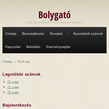
Ugrás a tartalomra
Bolygató
A Kecskeméti Bolyai János Gimnázium diáklapja
Címlap
Bemutatkozás
Rovatok
Nyomtatott számok
Kapcsolat
Beküldés
Eseménynaptár
Címlap
»
Nyílt nap
Legutóbbi számok
72. szám
71. szám
70. szám
Bejelentkezés