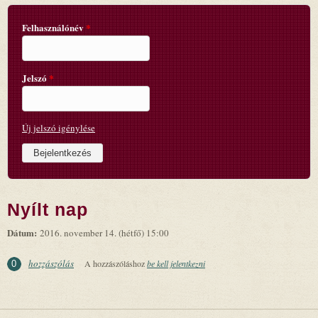
Felhasználónév
*
Jelszó
*
Új jelszó igénylése
Nyílt nap
Dátum:
2016. november 14. (hétfő) 15:00
hozzászólás
A hozzászóláshoz
be kell jelentkezni
0